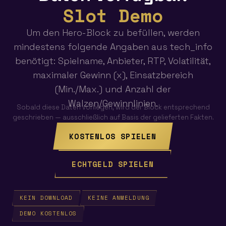
Slot Demo
Um den Hero-Block zu befüllen, werden
mindestens folgende Angaben aus tech_info
benötigt: Spielname, Anbieter, RTP, Volatilität,
maximaler Gewinn (x), Einsatzbereich
(Min./Max.) und Anzahl der
Walzen/Gewinnlinien.
Sobald diese Daten vorliegen, wird der Block entsprechend
geschrieben — ausschließlich auf Basis der gelieferten Fakten.
KOSTENLOS SPIELEN
ECHTGELD SPIELEN
KEIN DOWNLOAD
KEINE ANMELDUNG
DEMO KOSTENLOS